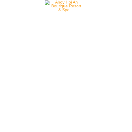
Ahoy! Where
Timeless Charm
Meets Modern
Luxury